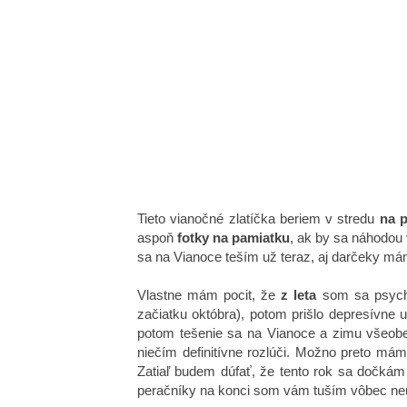
Tieto vianočné zlatíčka beriem v stredu
na p
aspoň
fotky na pamiatku
, ak by sa náhodou 
sa na Vianoce teším už teraz, aj darčeky m
Vlastne mám pocit, že
z leta
som sa psych
začiatku októbra), potom prišlo depresívne 
potom tešenie sa na Vianoce a zimu všeobe
niečím definitívne rozlúči. Možno preto mám 
Zatiaľ budem dúfať, že tento rok sa dočkám 
peračníky na konci som vám tuším vôbec neuk