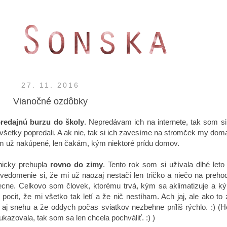
27. 11. 2016
Vianočné ozdôbky
redajnú burzu do školy
. Nepredávam ich na internete, tak som si 
všetky popredali. A ak nie, tak si ich zavesíme na stromček my dom
ám už nakúpené, len čakám, kým niektoré prídu domov.
icky prehupla
rovno do zimy
. Tento rok som si užívala dlhé leto
uvedomenie si, že mi už naozaj nestačí len tričko a niečo na prehod
cne. Celkovo som človek, ktorému trvá, kým sa aklimatizuje a k
pocit, že mi všetko tak letí a že nič nestíham. Ach jaj, ale ako to
aj snehu a že oddych počas sviatkov nezbehne príliš rýchlo. :) (Hej
azovala, tak som sa len chcela pochváliť. :) )