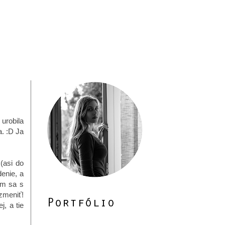
urobila
a. :D Ja
 (asi do
enie, a
ým sa s
 zmeniť!
, a tie