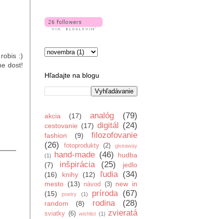
robis :)
ne dost!
Hľadajte na blogu
analóg
(79)
akcia
(17)
digitál
(24)
cestovanie
(17)
filozofovanie
fashion
(9)
(26)
fotoprodukty
(2)
giveaway
hand-made
(46)
hudba
(1)
inšpirácia
(25)
(7)
jedlo
ľudia
(34)
(16)
knihy
(12)
mesto
(13)
new in
návod
(3)
príroda
(67)
(15)
poetry
(1)
rodina
(28)
random
(8)
zvieratá
sviatky
(6)
wishlist
(1)