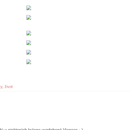
ky
,
život
dú u niektorých krásne vyzdobené Vianoce :-)