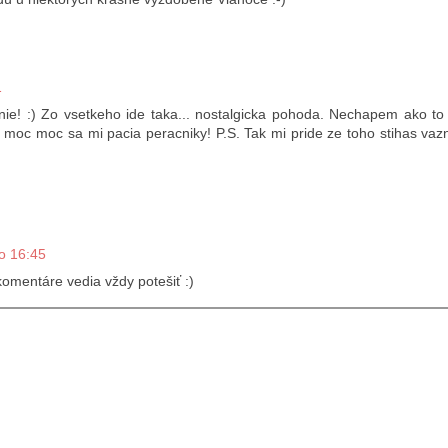
1
enie! :) Zo vsetkeho ide taka... nostalgicka pohoda. Nechapem ako to 
 moc moc sa mi pacia peracniky! P.S. Tak mi pride ze toho stihas vaz
o 16:45
komentáre vedia vždy potešiť :)