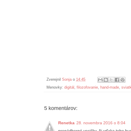
Zverejnil
Sonja
o
14:45
Menovky:
digitál
,
filozofovanie
,
hand-made
,
sviat
5 komentárov:
Renetka
28. novembra 2016 o 8:04
prenádherné vecičky. Aj vďaka tebe bu